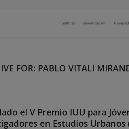
Instituto
Investigación
Posgra
IVE FOR:
PABLO VITALI MIRAN
llado el V Premio IUU para Jóve
tigadores en Estudios Urbanos 