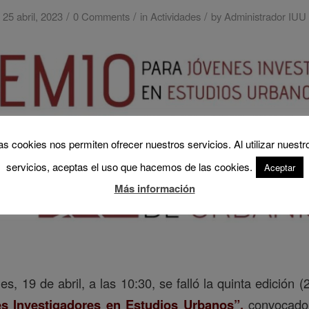
/
/
/
25 abril, 2023
0 Comments
in
Actividades
by
Administrador IUU
as cookies nos permiten ofrecer nuestros servicios. Al utilizar nuestr
servicios, aceptas el uso que hacemos de las cookies.
Aceptar
Más información
s, 19 de abril, a las 10:30, se falló la quinta edición 
s Investigadores en Estudios Urbanos”,
convocado