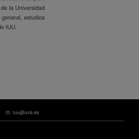
 de la Universidad
 general, estudios
de IUU.
iuu@uva.es