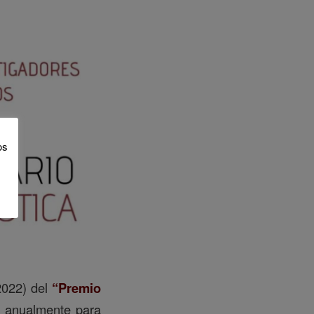
os
(2022) del
“Premio
 anualmente para