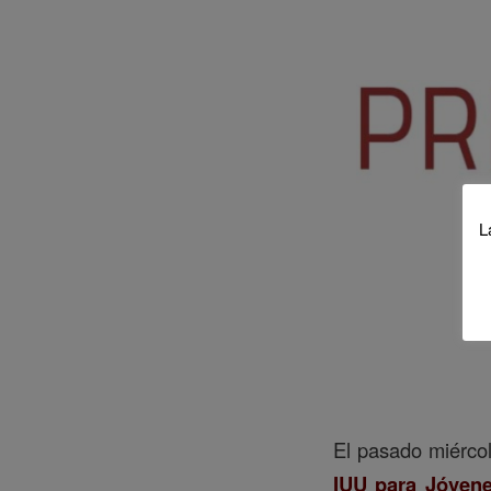
L
El pasado miércole
IUU para Jóvene