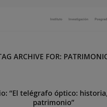
Instituto
Investigación
Posgra
TAG ARCHIVE FOR:
PATRIMONI
: “El telégrafo óptico: historia
patrimonio”