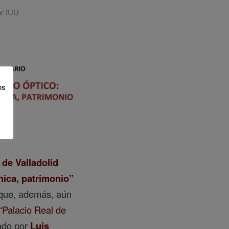
or IUU
os
 de Valladolid
cnica, patrimonio”
, que, además, aún
“Palacio Real de
nado por
Luis