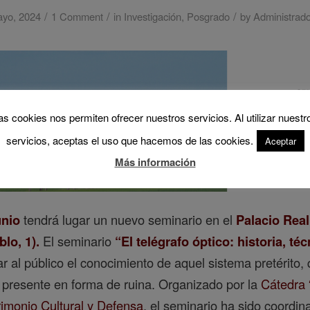
/
/
/
ayo, 2024
1 Comment
in
Investigación
,
Posgrado
by
Administrad
as cookies nos permiten ofrecer nuestros servicios. Al utilizar nuestr
servicios, aceptas el uso que hacemos de las cookies.
Aceptar
Más información
unio
tendrá lugar un nuevo seminario en el
Palacio Real
lo, 1).
El seminario
“El telégrafo óptico: historia, té
r al público el conocimiento de aquel sistema pretérito
 presente en forma de ruina. Organizado por la
Cátedra 
rimonio Cultural y Defensa
, el seminario ha sido coordi