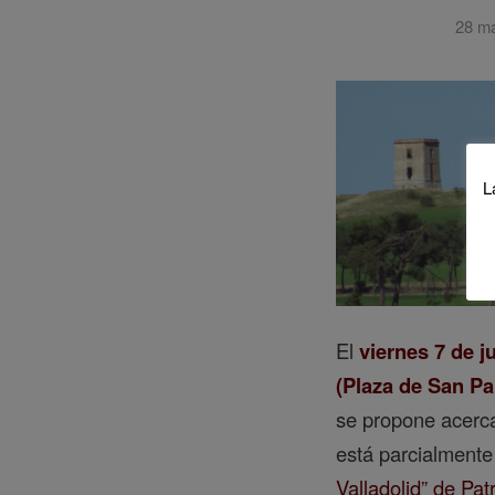
28 m
L
El
viernes 7 de j
(Plaza de San Pab
se propone acerca
está parcialmente
Valladolid” de Pat