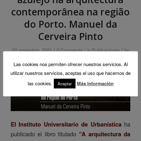
contemporânea na região
do Porto. Manuel da
Cerveira Pinto
/
/
/
22 noviembre, 2021
0 Comments
in
Publicaciones
by
Administrador IUU
Las cookies nos permiten ofrecer nuestros servicios. Al
utilizar nuestros servicios, aceptas el uso que hacemos de
las cookies.
Más información
Aceptar
El Instituto Universitario de Urbanística
ha
publicado el libro titulado
“A arquitectura da