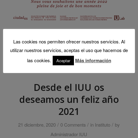
Las cookies nos permiten ofrecer nuestros servicios. Al
utilizar nuestros servicios, aceptas el uso que hacemos de
las cookies.
Más información
Aceptar
Desde el IUU os
deseamos un feliz año
2021
/
/
/
21 diciembre, 2020
0 Comments
in
Instituto
by
Administrador IUU