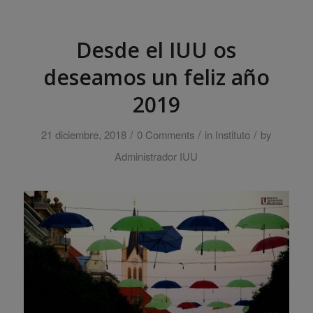
Desde el IUU os
deseamos un feliz año
2019
/
/
/
21 diciembre, 2018
0 Comments
in
Instituto
by
Administrador IUU