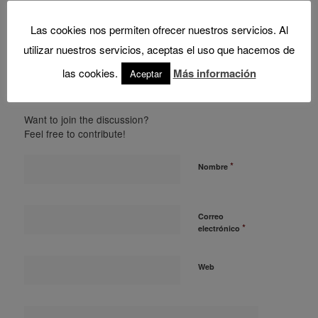
0
Las cookies nos permiten ofrecer nuestros servicios. Al
utilizar nuestros servicios, aceptas el uso que hacemos de
REPLIES
las cookies.
Más información
Aceptar
Leave a Reply
Want to join the discussion?
Feel free to contribute!
*
Nombre
Correo
*
electrónico
Web