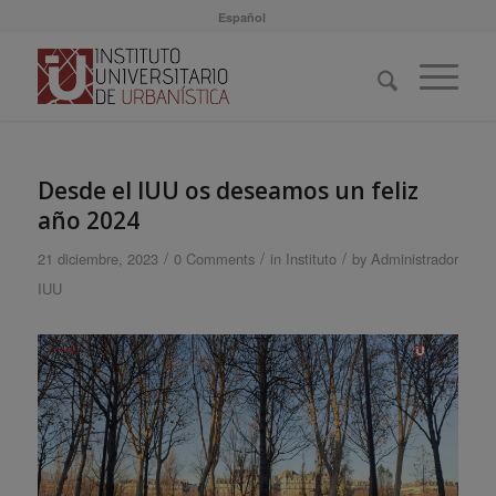
Español
Desde el IUU os deseamos un feliz
año 2024
/
/
/
21 diciembre, 2023
0 Comments
in
Instituto
by
Administrador
IUU