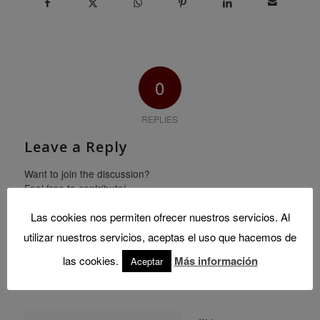
0
REPLIES
Leave a Reply
Want to join the discussion?
Feel free to contribute!
Las cookies nos permiten ofrecer nuestros servicios. Al
*
Nombre
utilizar nuestros servicios, aceptas el uso que hacemos de
las cookies.
Más información
Aceptar
Correo
*
electrónico