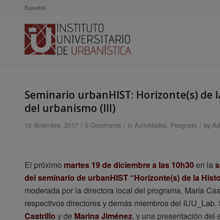
Español
Seminario urbanHIST: Horizonte(s) de la
del urbanismo (III)
/
/
/
15 diciembre, 2017
0 Comments
in
Actividades
,
Posgrado
by
Ad
El próximo
martes 19 de diciembre a las 10h30
en la
s
del seminario de urbanHIST “Horizonte(s) de la Histo
moderada por la directora local del programa, María Castr
respectivos directores y demás miembros del IUU_Lab. 
Castrillo
y de
Marina Jiménez
, y una presentación del