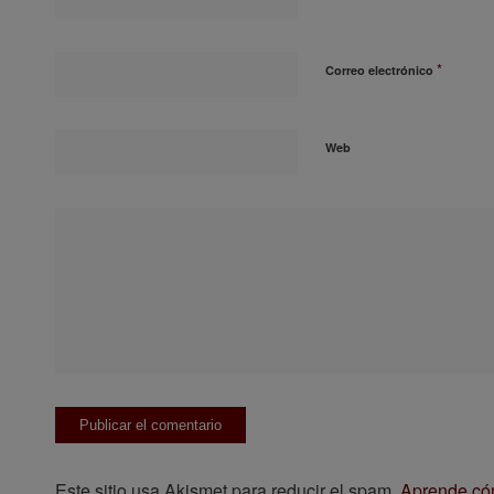
*
Correo electrónico
Web
Este sitio usa Akismet para reducir el spam.
Aprende cóm