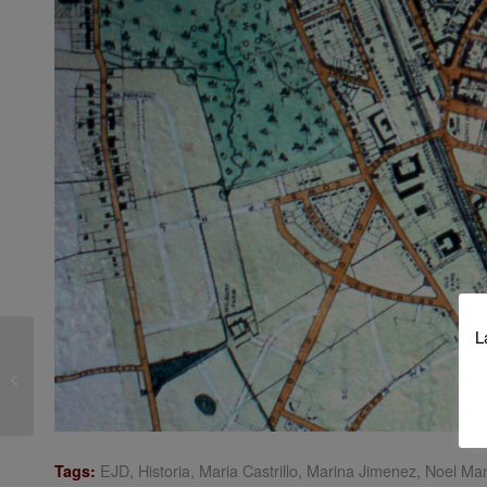
L
Jornada-Debate
Tecnología y Patrimonio
EJD
,
Historia
,
Maria Castrillo
,
Marina Jimenez
,
Noel Ma
Tags: