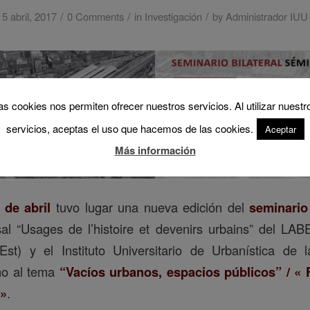
/
/
/
5 abril, 2017
0 Comments
in
Investigación
by
Administrador IUU
as cookies nos permiten ofrecer nuestros servicios. Al utilizar nuestr
servicios, aceptas el uso que hacemos de las cookies.
Aceptar
Más información
 de abril
tuvo lugar una nueva edición del
seminario 
al “Usages de l’histoire et devenirs urbains” del LAB
-Est) y el Instituto Universitario de Urbanística de
rno al tema
“Vacíos urbanos, espacios públicos” / « 
 »
.