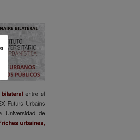
os
bilateral
entre el
EX Futurs Urbains
 la Universidad de
Friches urbaines,