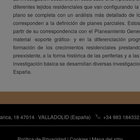
diferentes tejidos residenciales que van configurando la
plano se completa con un análisis más detallado de los
corresponden a la definición de planes parciales. Estos
partir de su correspondencia con el Planeamiento Genera
material -soporte gráfico- y en la diferenciación pro
formación de los crecimientos residenciales prestand
preexistente, a la forma histórica de las periferias y a la
investigación básica se desarrollan diversas investigaci
España.
anca, 18 47014 · VALLADOLID (España)
+34 983 184332
Política de Privacidad
|
Cookies
|
Mapa del sitio