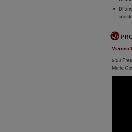
Difund
constr
PR
Viernes 
9:00 Pres
María Cas