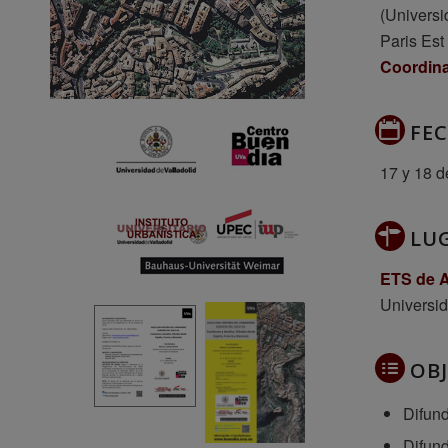
(Universi
Paris Est
Coordina
FE
17 y 18 d
LU
ETS de A
Universid
OBJ
Difund
Difund