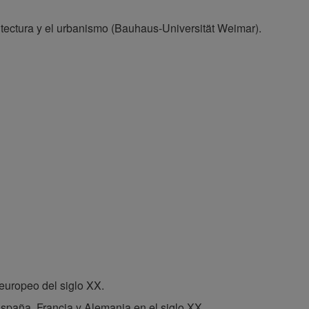
quitectura y el urbanismo (Bauhaus-Universität Weimar).
 europeo del siglo XX.
España, Francia y Alemania en el siglo XX.