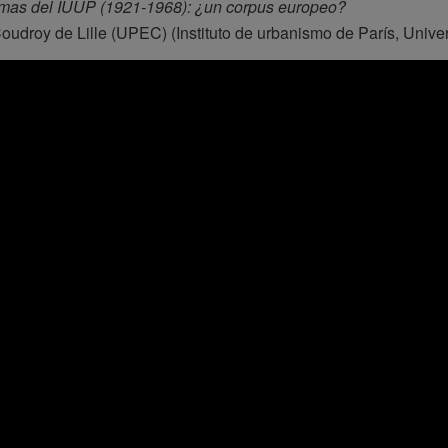
omas del IUUP (1921-1968): ¿un corpus europeo?
oudroy de Lille (UPEC) (Instituto de urbanismo de París, Univer