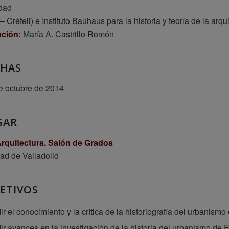
dad
 – Créteil) e Instituto Bauhaus para la historia y teoría de la ar
ción:
María A. Castrillo Romón
CHAS
e octubre de 2014
GAR
rquitectura. Salón de Grados
ad de Valladolid
ETIVOS
ir el conocimiento y la crítica de la historiografía del urbanismo
ir avances en la investigación de la historia del urbanismo de 