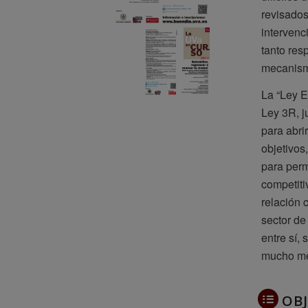
revisados
intervenc
tanto res
mecanismo
La “Ley E
Ley 3R, j
para abri
objetivos
para permi
competiti
relación 
sector de
entre sí,
mucho men
OBJ