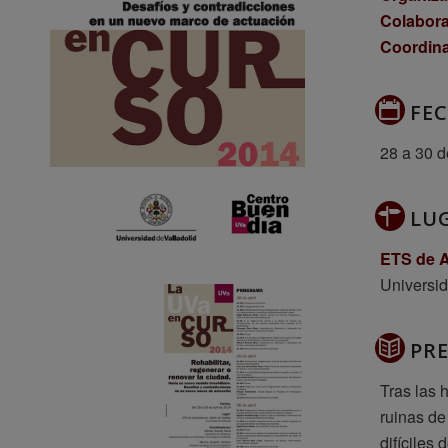
Colabora
Coordin
FE
28 a 30 d
LU
ETS de A
Universid
PR
Tras las 
ruinas de
difíciles