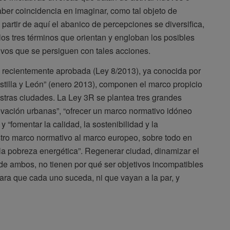
ber coincidencia en imaginar, como tal objeto de
artir de aquí el abanico de percepciones se diversifica,
los tres términos que orientan y engloban los posibles
ivos que se persiguen con tales acciones.
 recientemente aprobada (Ley 8/2013), ya conocida por
stilla y León” (enero 2013), componen el marco propicio
estras ciudades. La Ley 3R se plantea tres grandes
enovación urbanas”, “ofrecer un marco normativo idóneo
y “fomentar la calidad, la sostenibilidad y la
estro marco normativo al marco europeo, sobre todo en
a la pobreza energética”. Regenerar ciudad, dinamizar el
 de ambos, no tienen por qué ser objetivos incompatibles
para que cada uno suceda, ni que vayan a la par, y