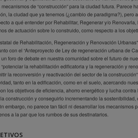
 mecanismos de “construcción” para la ciudad futura. Parece ha
ión, la ciudad que ya tenemos (¿cambio de paradigma?), pero a p
pecto a qué entender por Rehabilitar, Regenerar y/o Renovarla, 
s de actuación sobre lo construido, como respecto a los objet
statal de Rehabilitación, Regeneración y Renovación Urbanas”
unto con el “Anteproyecto de Ley de regeneración urbana de Ca
r un foro de debate en nuestra comunidad sobre el futuro de nu
, “potenciar la rehabilitación edificatoria y la regeneración y r
tir la reconversión y reactivación del sector de la construcción” 
vidad, tanto en la edificación, como en el suelo, acercando nu
con los objetivos de eficiencia, ahorro energético y lucha contr
 la construcción y conseguirlo incrementando la sostenibilidad,
 sin embargo, no parece tan fácil ni desarrollar los mecanismos 
os a la par que los rumbos de sus destinatarios.
ETIVOS