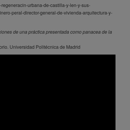
-regeneracin-urbana-de-castilla-y-len-y-sus-
ro-peral-director-general-de-vivienda-arquitectura-y-
ciones de una práctica presentada como panacea de la
orio. Universidad Politécnica de Madrid