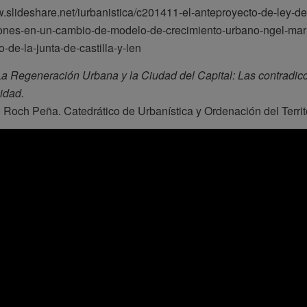
w.slideshare.net/iurbanistica/c201411-el-anteproyecto-de-ley-de
ones-en-un-cambio-de-modelo-de-crecimiento-urbano-ngel-marine
-de-la-junta-de-castilla-y-len
La Regeneración Urbana y la Ciudad del Capital: Las contradic
lidad.
Roch Peña. Catedrático de Urbanística y Ordenación del Territ