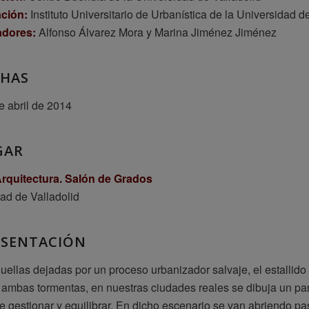
ción:
Instituto Universitario de Urbanística de la Universidad d
adores:
Alfonso Álvarez Mora y Marina Jiménez Jiménez
CHAS
e abril de 2014
GAR
rquitectura. Salón de Grados
ad de Valladolid
ESENTACIÓN
huellas dejadas por un proceso urbanizador salvaje, el estallido 
 ambas tormentas, en nuestras ciudades reales se dibuja un pa
 de gestionar y equilibrar. En dicho escenario se van abriendo pa