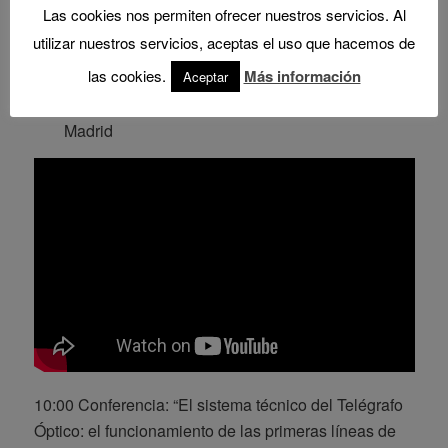
09:15 Conferencia: “Una contextualización histórica
Las cookies nos permiten ofrecer nuestros servicios. Al
del Telégrafo Óptico Español”
utilizar nuestros servicios, aceptas el uso que hacemos de
las cookies.
Más información
Aceptar
Darina Martykánová
Dra. en Historia, Universidad Autónoma de
Madrid
10:00 Conferencia: “El sistema técnico del Telégrafo
Óptico: el funcionamiento de las primeras líneas de