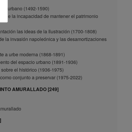
acio urbano (1492-1590)
ruto de la incapacidad de mantener el patrimonio
tación las ideas de la Ilustración (1700-1808)
a de la invasión napoleónica y las desamortizaciones
erte a urbe moderna (1868-1891)
iento del espacio urbano (1891-1936)
 sobre el histórico (1936-1975)
a como conjunto a preservar (1975-2022)
INTO AMURALLADO [249]
amurallado
]