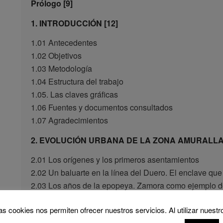
Prólogo [9]
1. INTRODUCCIÓN [12]
1.01 Antecedentes
1.02 Objetivos
1.03 Metodología
1.04 Estructura del trabajo
1.05. Las claves gráficas
1.06 Fuentes y documentos consultados
1.07 Agradecimientos
2. EVOLUCIÓN URBANA DE LA ZONA AMURALLAD
2.01 Los orígenes y los primeros asentamientos
2.02 Un baluarte en la línea del Duero. El enclave que
2.03 Los años de la epopeya. Zamora como ejemplo de
2.04 En busca de nuevos límites. El control y la defe
as cookies nos permiten ofrecer nuestros servicios. Al utilizar nuestr
2.05 El estancamiento medieval. La delimitación final d