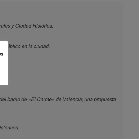
ales y Ciudad Histórica.
io público en la ciudad.
os
 del barrio de «El Carme» de Valencia; una propuesta
stóricos.