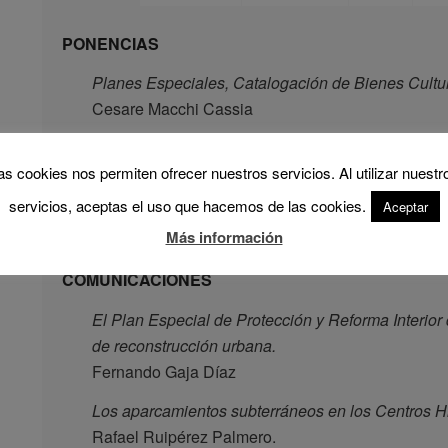
PONENCIAS
Planes Especiales, Catalogación de Bienes Cultur
Cesare Macchi Cassia
La ordenación del tráfico y la utilización del espac
as cookies nos permiten ofrecer nuestros servicios. Al utilizar nuestr
Gabriele Tagliaventi
servicios, aceptas el uso que hacemos de las cookies.
Aceptar
Estudio del sistema inmobiliario de Segovia.
Más información
Fernando Roch Peña
COMUNICACIONES
El Plan Especial de Protección y Reforma Interior
de reconstrucción urbana.
Fernando Gaja Díaz
Los aparcamientos subterráneos en los Centros Hi
Rafael Ruipérez Palmero.