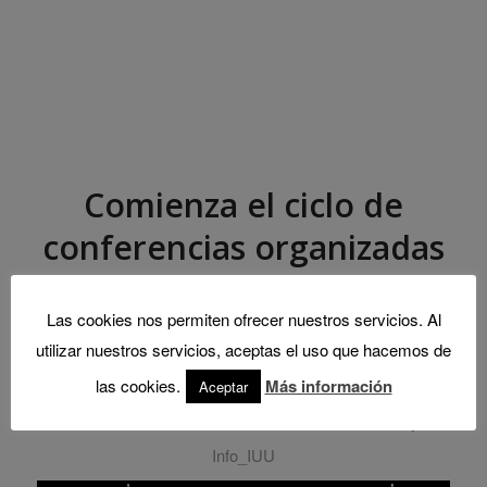
Comienza el ciclo de
conferencias organizadas
por la Cátedra: “El Palacio
Las cookies nos permiten ofrecer nuestros servicios. Al
Real de Valladolid a través
utilizar nuestros servicios, aceptas el uso que hacemos de
de sus protagonistas”
las cookies.
Más información
Aceptar
/
/
/
4 marzo, 2025
0 Comments
in
Actividades
by
Info_IUU