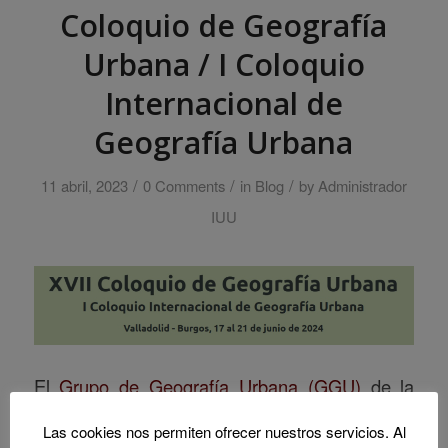
Coloquio de Geografía
Urbana / I Coloquio
Internacional de
Geografía Urbana
/
/
/
11 abril, 2023
0 Comments
in
Blog
by
Administrador
IUU
El
Grupo de Geografía Urbana (GGU)
de la
Asociación Española de Geografía (AGE)
y las
Las cookies nos permiten ofrecer nuestros servicios. Al
Universidades de Valladolid y Burgos