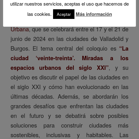
utilizar nuestros servicios, aceptas el uso que hacemos de
organizan el
XVII Coloquio de Geografía
las cookies.
Más información
Aceptar
Urbana / I Coloquio Internacional de Geografía
Urbana
, que se celebrará entre el 17 y el 21 de
junio de 2024 en las ciudades de Valladolid y
Burgos. El tema central del coloquio es
“La
ciudad ‘veinte-treinta’. Miradas a los
espacios urbanos del siglo XXI”
, y su
objetivo es discutir el papel de las ciudades en
el siglo XXI y cómo han evolucionado en las
últimas décadas. Además, se abordarán los
grandes desafíos que enfrentan las ciudades
en el futuro y se debatirá sobre posibles
soluciones para construir ciudades más
sostenibles, inclusivas y habitables. Las