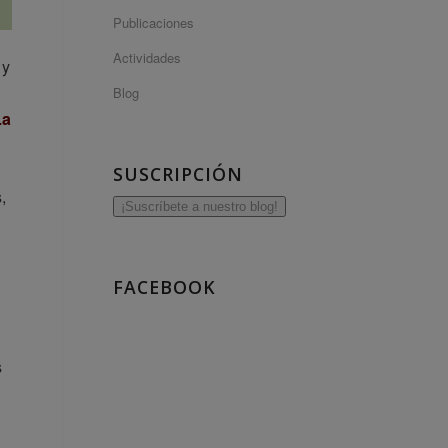
Publicaciones
Actividades
 y
Blog
La
SUSCRIPCIÓN
,
¡Suscríbete a nuestro blog!
FACEBOOK
s