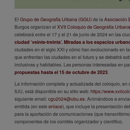
El
Grupo de Geografía Urbana (GGU)
de la
Asociación 
Burgos organizan el
XVII Coloquio de Geografía Urbana 
celebrará entre el 17 y el 21 de junio de 2024 en las ci
ciudad ‘veinte-treinta’. Miradas a los espacios urban
ciudades en el siglo XXI y cómo han evolucionado en l
que enfrentan las ciudades en el futuro y se debatirá so
inclusivas y habitables. Las personas interesadas en par
propuestas hasta el 15 de octubre de 2023
.
La información completa y actualizada del coloquio, en
IUU, está disponible en su sitio web:
https://www.xviico
siguiente email:
cgu2024@ubu.es
. Animándoos a enviar
emitida (en este
enlace
), que incluye la presentación del
para la aportación de comunicaciones (que transcribimos
componentes de los comités organizador y científico.