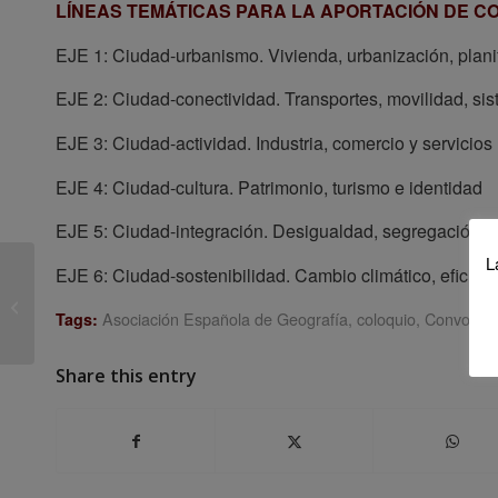
LÍNEAS TEMÁTICAS PARA LA APORTACIÓN DE C
EJE 1: Ciudad-urbanismo. Vivienda, urbanización, planif
EJE 2: Ciudad-conectividad. Transportes, movilidad, si
EJE 3: Ciudad-actividad. Industria, comercio y servicios
EJE 4: Ciudad-cultura. Patrimonio, turismo e identidad
EJE 5: Ciudad-integración. Desigualdad, segregación, v
L
Convocatoria del XI
EJE 6: Ciudad-sostenibilidad. Cambio climático, eficienc
Congreso Internacional
de Ordenación del
Asociación Española de Geografía
,
coloquio
,
Convocato
Tags:
Territorio (C...
Share this entry