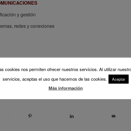
OMUNICACIONES
icación y gestión
stemas, redes y conexiones
ulnerabilidad y diversidad
as cookies nos permiten ofrecer nuestros servicios. Al utilizar nuestr
ia energética y calidad de vida
servicios, aceptas el uso que hacemos de las cookies.
Aceptar
ria
,
Grupo de Geografía Urbana
,
XVII Coloquio de Geografía Urbana
Más información