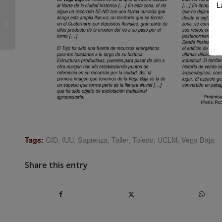
L
Convocatoria del XVII
Coloquio de Geografía
Urbana / I Coloquio
Internacional...
GID
,
IUU
,
Sapienza
,
Taller
,
Toledo
,
UCLM
,
Vega Baja
Tags:
Share this entry