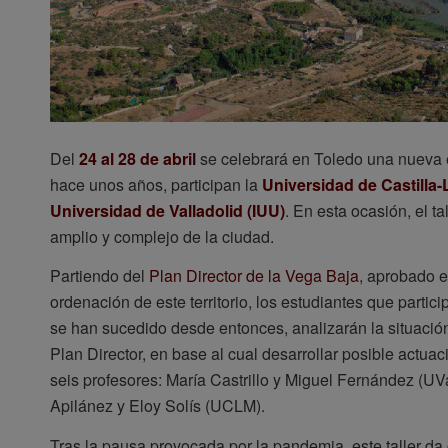
Del
24 al 28 de abril
se celebrará en Toledo una nueva e
hace unos años, participan la
Universidad de Castilla
Universidad de Valladolid (IUU)
. En esta ocasión, el t
amplio y complejo de la ciudad.
Partiendo del
Plan Director de la Vega Baja
, aprobado e
ordenación de este territorio, los estudiantes que partic
se han sucedido desde entonces, analizarán la situación 
Plan Director, en base al cual desarrollar posible actua
seis profesores: María Castrillo y Miguel Fernández (UV
Apilánez y Eloy Solís (UCLM).
Tras la pausa provocada por la pandemia, este taller da