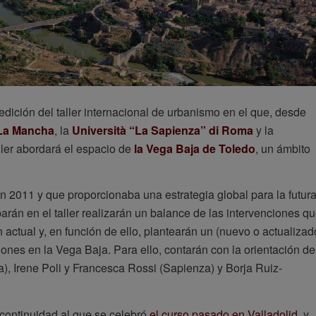
dición del taller internacional de urbanismo en el que, desde
-La Mancha
, la
Università “La Sapienza” di Roma
y la
aller abordará el espacio de
la Vega Baja de Toledo
, un ámbito
n 2011 y que proporcionaba una estrategia global para la futur
iparán en el taller realizarán un balance de las intervenciones q
actual y, en función de ello, plantearán un (nuevo o actualizad
ciones en la Vega Baja. Para ello, contarán con la orientación de
a), Irene Poli y Francesca Rossi (Sapienza) y Borja Ruiz-
 continuidad al que se celebró
el curso pasado en Valladolid
, y