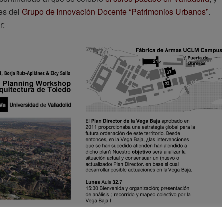
es del
Grupo de Innovación Docente “Patrimonios Urbanos”
.
r: