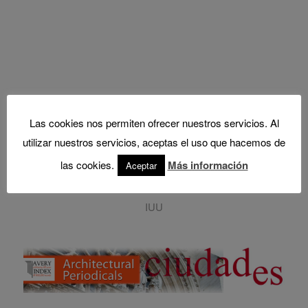
La revista Ciudades entra
Las cookies nos permiten ofrecer nuestros servicios. Al
utilizar nuestros servicios, aceptas el uso que hacemos de
en Avery Index
las cookies.
Más información
Aceptar
/
/
/
1 junio, 2018
0 Comments
in
Revista
by
Administrador
IUU