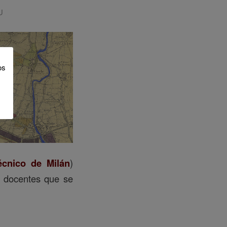
U
os
técnico de Milán
)
s docentes que se