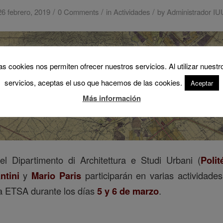
/
/
/
26 febrero, 2019
0 Comments
in
Actividades
by
Administrador IU
as cookies nos permiten ofrecer nuestros servicios. Al utilizar nuestr
servicios, aceptas el uso que hacemos de las cookies.
Aceptar
Más información
el Dipartimento di Architettura e Studi Urbani (
Poli
ntini
y
Mario Paris
participarán en varias actividade
la ETSA durante los días
5 y 6 de marzo
.