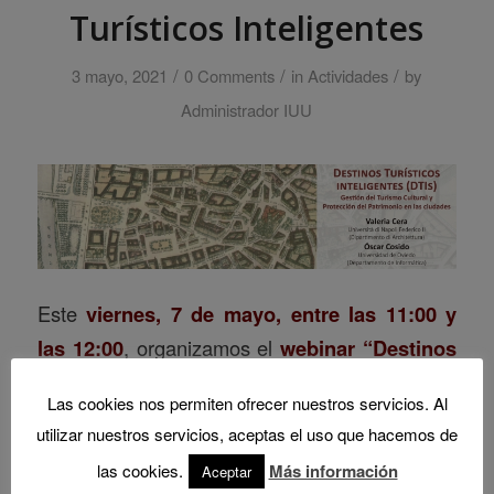
Turísticos Inteligentes
/
/
/
3 mayo, 2021
0 Comments
in
Actividades
by
Administrador IUU
Este
viernes, 7 de mayo, entre las 11:00 y
las 12:00
, organizamos el
webinar “Destinos
Turísticos Inteligentes (DTIs): gestión del
Las cookies nos permiten ofrecer nuestros servicios. Al
Turismo Cultural y Protección del
utilizar nuestros servicios, aceptas el uso que hacemos de
Patrimonio en las ciudades”
, en el que
las cookies.
Más información
Aceptar
participarán
Valeria Cera
(Dipartimento di