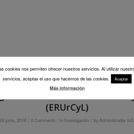
as cookies nos permiten ofrecer nuestros servicios. Al utilizar nuestr
servicios, aceptas el uso que hacemos de las cookies.
Aceptar
 de Castilla y León aprueba la E
Más información
generación Urbana en Castilla 
(ERUrCyL)
/
/
/
29 junio, 2016
0 Comments
in
Investigación
by
Administrador IU