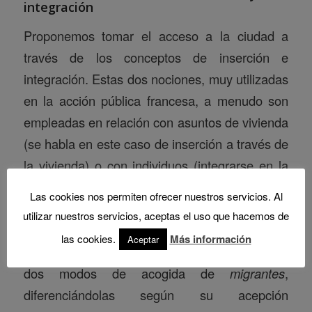
integración
Proponemos tomar el acceso a la ciudad a
través de los conceptos de inserción e
integración. Estas dos nociones, muy utilizadas
en la acción pública francesa, a menudo son
empleadas en relación con asuntos de vivienda
(se habla en este caso de inserción a través de
la vivienda) o con individuos (integrarse en la
sociedad). A veces se entienden como
Las cookies nos permiten ofrecer nuestros servicios. Al
cronológicas cuando describen una trayectoria
utilizar nuestros servicios, aceptas el uso que hacemos de
individual (la integración seguiría a la
las cookies.
Más información
Aceptar
inserción). Proponemos aquí tomarlas como
dos modos de acogida de
migrantes
,
diferenciándolas según su acepción