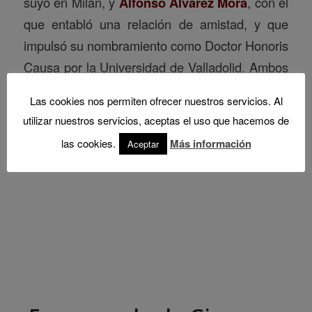
suyo en Milán, y
Alfonso Álvarez Mora
, con el
que entabló una relación de amistad, y que
impulsó su nombramiento como Doctor Honoris
Causa por la Universidad de Valladolid. Ambos
textos aparecerán, además, en la sección “In
Las cookies nos permiten ofrecer nuestros servicios. Al
Memoriam” del número 23 de la revista
utilizar nuestros servicios, aceptas el uso que hacemos de
Ciudades.
las cookies.
Más información
Aceptar
Read more