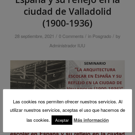
ciudad de Valladolid
(1900-1936)
/
/
/
28 septiembre, 2021
0 Comments
in
Posgrado
by
Administrador IUU
Las cookies nos permiten ofrecer nuestros servicios. Al
El
viernes
8 de octubre
,
de 10:15 a 19:30
, el
utilizar nuestros servicios, aceptas el uso que hacemos de
IUU y el Proyecto de Innovación Docente
iTAU
las cookies.
Más información
Aceptar
ofrecerán un seminario sobre “
La arquitectura
escolar en España y su reflejo en la ciudad