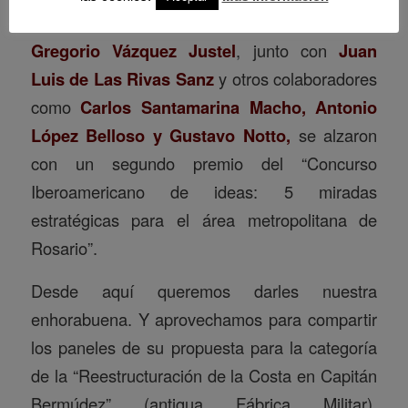
de
Planz SLP
,
Andrea Rodera Culhane y
Gregorio Vázquez Justel
, junto con
Juan
Luis de Las Rivas Sanz
y otros colaboradores
como
Carlos Santamarina Macho, Antonio
López Belloso y Gustavo Notto,
se alzaron
con un segundo premio del “Concurso
Iberoamericano de ideas: 5 miradas
estratégicas para el área metropolitana de
Rosario”.
Desde aquí queremos darles nuestra
enhorabuena. Y aprovechamos para compartir
los paneles de su propuesta para la categoría
de la “Reestructuración de la Costa en Capitán
Bermúdez” (antigua Fábrica Militar).