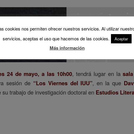
as cookies nos permiten ofrecer nuestros servicios. Al utilizar nuestr
servicios, aceptas el uso que hacemos de las cookies.
Aceptar
Más información
es 24 de mayo, a las 10h00
, tendrá lugar en la
sala
a sesión de
“Los Viernes del IUU”
, en la que
Dav
 su trabajo de investigación doctoral en
Estudios Liter