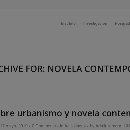
Instituto
Investigación
Posgra
CHIVE FOR:
NOVELA CONTEMP
obre urbanismo y novela cont
/
/
/
17 mayo, 2019
0 Comments
in
Actividades
by
Administrador IUU