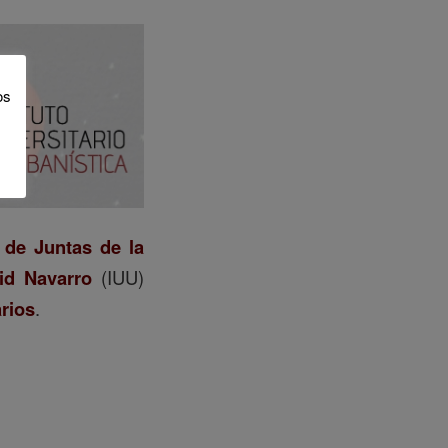
os
 de Juntas de la
id Navarro
(IUU)
arios
.