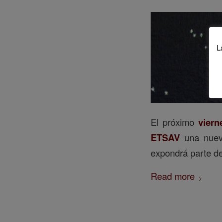
L
El próximo
viern
ETSAV
una nuev
expondrá parte de
Read more