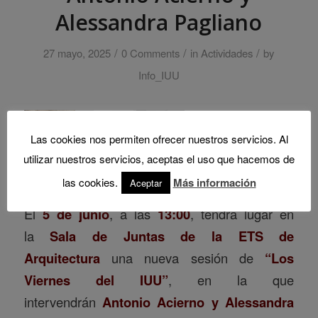
Alessandra Pagliano
/
/
/
27 mayo, 2025
0 Comments
in
Actividades
by
Info_IUU
Las cookies nos permiten ofrecer nuestros servicios. Al
utilizar nuestros servicios, aceptas el uso que hacemos de
las cookies.
Más información
Aceptar
El
5 de junio
, a las
13:00
, tendrá lugar en
la
Sala de Juntas de la ETS de
Arquitectura
una nueva sesión de
“Los
Viernes del IUU”
, en la que
intervendrán
Antonio Acierno y Alessandra