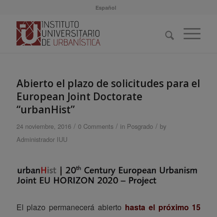
Español
Abierto el plazo de solicitudes para el
European Joint Doctorate
“urbanHist”
/
/
/
24 noviembre, 2016
0 Comments
in
Posgrado
by
Administrador IUU
El plazo permanecerá abierto
hasta el próximo 15