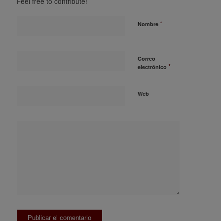
Feel free to contribute!
*
Nombre
Correo
*
electrónico
Web