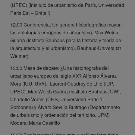
(UPEC)
(Instituto de urbanismo de París, Universidad
Paris Est – Créteil)
12:00 Conferencia:
Un género historiográfico mayor:
las antologías europeas de urbanismo.
Max Welch
Guerra (Instituto Bauhaus para la historia y teoría de
la arquitectura y el urbanismo). Bauhaus-Universität
Weimar)
13:00 Mesa de debate:
¿Una historiografía del
urbanismo europeo del siglo XX?
Alfonso Álvarez
Mora (IUU, UVA), Laurent Coudroy de Lille (IUP,
UPEC), Max Welch Guerra (Instituto Bauhaus, UW),
Charlotte Vorms (CHS, Universidad Paris 1-
Sorbonne) y Álvaro Sevilla Buitrago (Departamento
de urbanismo y ordenación del territorio, UPM)
Modera: María Castrillo
16:30 Conferencia:
Urbanismo y política ferroviaria: