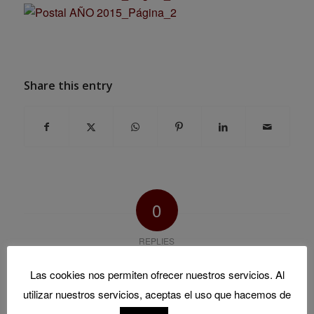
Share this entry
0
REPLIES
Leave a Reply
Las cookies nos permiten ofrecer nuestros servicios. Al
utilizar nuestros servicios, aceptas el uso que hacemos de
Want to join the discussion?
Feel free to contribute!