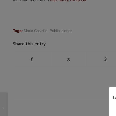
Maria Castrillo
,
Publicaciones
Tags:
Share this entry
L
La Rehabilitación Urbana en Castilla y
León