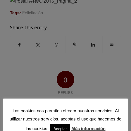
Felicitación
Tags:
Share this entry
0
REPLIES
Leave a Reply
Las cookies nos permiten ofrecer nuestros servicios. Al
Want to join the discussion?
utilizar nuestros servicios, aceptas el uso que hacemos de
Feel free to contribute!
las cookies.
Más información
Aceptar