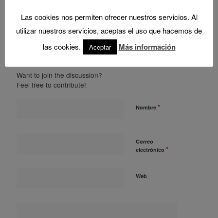
0
Las cookies nos permiten ofrecer nuestros servicios. Al
utilizar nuestros servicios, aceptas el uso que hacemos de
REPLIES
las cookies.
Más información
Aceptar
Leave a Reply
Want to join the discussion?
Feel free to contribute!
*
Nombre
Correo
*
electrónico
Web