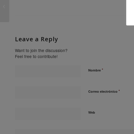
OutPut_Award 2014
Leave a Reply
Want to join the discussion?
Feel free to contribute!
*
Nombre
*
Correo electrónico
Web