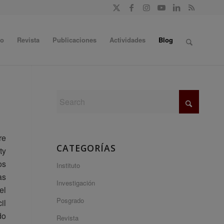
do
Revista
Publicaciones
Actividades
Blog
re
CATEGORÍAS
ty
os
Instituto
as
Investigación
el
Posgrado
il
do
Revista