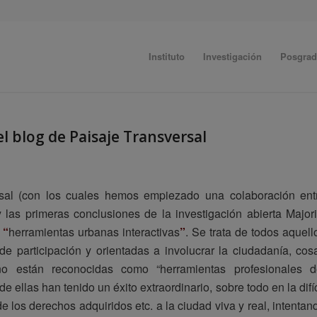
Instituto
Investigación
Posgra
l blog de Paisaje Transversal
sal (con los cuales hemos empiezado una colaboración ent
 las primeras conclusiones de la investigación abierta Majori
r
“
herramientas urbanas interactivas
”
. Se trata de todos aquell
de participación y orientadas a involucrar la ciudadanía, cos
 no están reconocidas como “herramientas profesionales d
 ellas han tenido un éxito extraordinario, sobre todo en la difíc
e los derechos adquiridos etc. a la ciudad viva y real, intentan