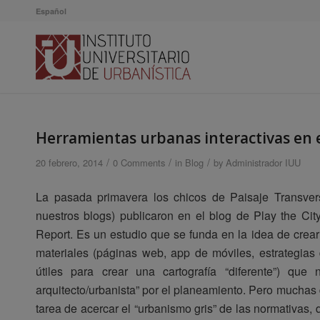
Español
Herramientas urbanas interactivas en e
/
/
/
20 febrero, 2014
0 Comments
in
Blog
by
Administrador IUU
La pasada primavera los chicos de Paisaje Transver
nuestros blogs) publicaron en el blog de Play the City
Report. Es un estudio que se funda en la idea de crea
materiales (páginas web, app de móviles, estrategias 
útiles para crear una cartografía “diferente”) que
arquitecto/urbanista” por el planeamiento. Pero muchas de
tarea de acercar el “urbanismo gris” de las normativas, d