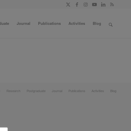
duate
Journal
Publications
Activities
Blog
e
Research
Postgraduate
Journal
Publications
Activities
Blog