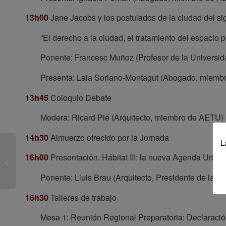
13h00
Jane Jacobs y los postulados de la ciudad del si
“El derecho a la ciudad, el tratamiento del espacio 
Ponente: Francesc Muñoz (Profesor de la Universi
Presenta: Laia Soriano-Montagut (Abogado, miemb
13h45
Coloquio Debate
Modera: Ricard Pié (Arquitecto, miembro de AETU)
14h30
Almuerzo ofrecido por la Jornada
L
16h00
Presentación. Hábitat III: la nueva Agenda Urban
El IUU cumple 25 años
Ponente: Lluis Brau (Arquitecto, Presidente de la 
16h30
Talleres de trabajo
Mesa 1: Reunión Regional Preparatoria: Declaraci