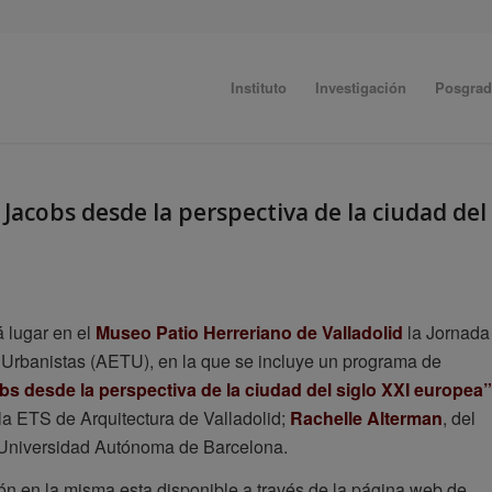
Instituto
Investigación
Posgra
Jacobs desde la perspectiva de la ciudad del
rá lugar en el
Museo Patio Herreriano de Valladolid
la Jornada
Urbanistas (AETU), en la que se incluye un programa de
bs desde la perspectiva de la ciudad del siglo XXI europea”
 la ETS de Arquitectura de Valladolid;
Rachelle Alterman
, del
a Universidad Autónoma de Barcelona.
ión en la misma esta disponible a través de la página web de