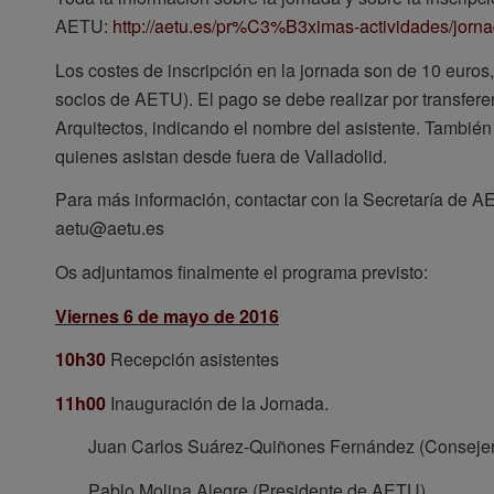
AETU:
http://aetu.es/pr%C3%B3ximas-actividades/jorna
Los costes de inscripción en la jornada son de 10 euros,
socios de AETU). El pago se debe realizar por transfere
Arquitectos, indicando el nombre del asistente. Tambi
quienes asistan desde fuera de Valladolid.
Para más información, contactar con la Secretaría de AE
aetu@aetu.es
Os adjuntamos finalmente el programa previsto:
Viernes 6 de mayo de 2016
10h30
Recepción asistentes
11h00
Inauguración de la Jornada.
Juan Carlos Suárez-Quiñones Fernández (Consejero
Pablo Molina Alegre (Presidente de AETU)