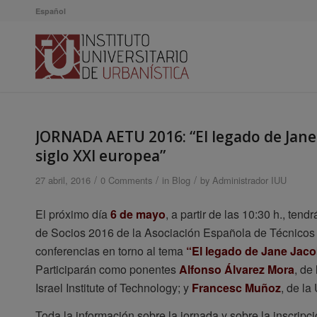
Español
JORNADA AETU 2016: “El legado de Jane 
siglo XXI europea”
/
/
/
27 abril, 2016
0 Comments
in
Blog
by
Administrador IUU
El próximo día
6 de mayo
, a partir de las 10:30 h., tend
de Socios 2016 de la Asociación Española de Técnicos 
conferencias en torno al tema
“El legado de Jane Jaco
Participarán como ponentes
Alfonso Álvarez Mora
, de
Israel Institute of Technology; y
Francesc Muñoz
, de l
Toda la información sobre la jornada y sobre la inscripc