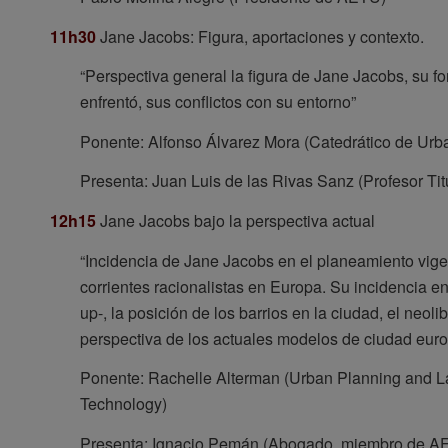
11h30
Jane Jacobs: Figura, aportaciones y contexto.
“Perspectiva general la figura de Jane Jacobs, su fo
enfrentó, sus conflictos con su entorno”
Ponente: Alfonso Álvarez Mora (Catedrático de Urba
Presenta: Juan Luis de las Rivas Sanz (Profesor Tit
12h15
Jane Jacobs bajo la perspectiva actual
“Incidencia de Jane Jacobs en el planeamiento vige
corrientes racionalistas en Europa. Su incidencia e
up-, la posición de los barrios en la ciudad, el neo
perspectiva de los actuales modelos de ciudad eur
Ponente: Rachelle Alterman (Urban Planning and Law.
Technology)
Presenta: Ignacio Pemán (Abogado, miembro de A