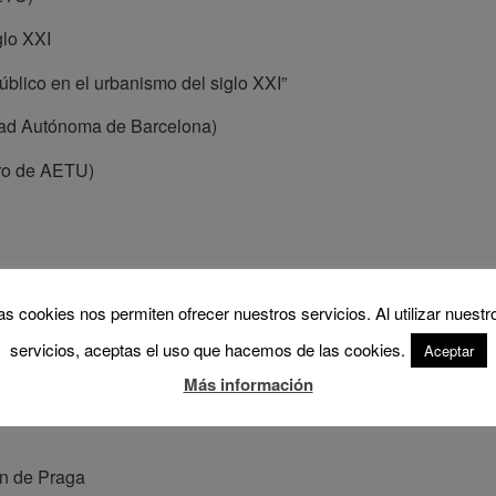
glo XXI
público en el urbanismo del siglo XXI”
dad Autónoma de Barcelona)
ro de AETU)
as cookies nos permiten ofrecer nuestros servicios. Al utilizar nuestr
a
servicios, aceptas el uso que hacemos de las cookies.
Aceptar
Más información
Federación Iberoamericana de Urbanistas, FIU)
ón de Praga