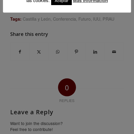
las cookies.
Más información
Aceptar
urbano regional / Castilla León”
Castilla y León
,
Conferencia
,
Futuro
,
IUU
,
PRAU
Tags:
Share this entry
0
REPLIES
Leave a Reply
Want to join the discussion?
Feel free to contribute!