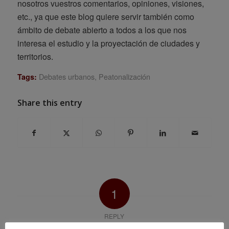
nosotros vuestros comentarios, opiniones, visiones,
etc., ya que este blog quiere servir también como
ámbito de debate abierto a todos a los que nos
interesa el estudio y la proyectación de ciudades y
territorios.
Debates urbanos
,
Peatonalización
Tags:
Share this entry
1
REPLY