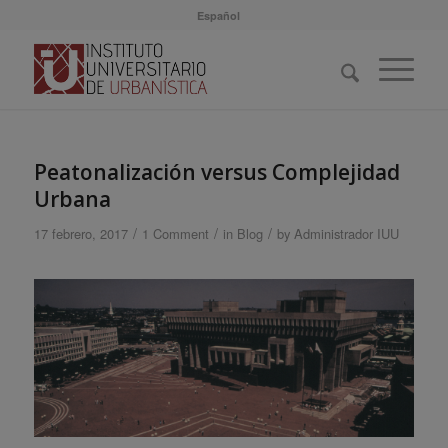
Español
Peatonalización versus Complejidad
Urbana
/
/
/
17 febrero, 2017
1 Comment
in
Blog
by
Administrador IUU