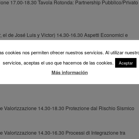
zione 17.00-18.30 Tavola Rotonda: Partnership Pubblico/Privato
, el de José Luis y Victor) 14.30-16.30 Aspetti Economici e
 e Programmata nei progetti ad ampia scala, l’esperienza del
as cookies nos permiten ofrecer nuestros servicios. Al utilizar nuestr
servicios, aceptas el uso que hacemos de las cookies.
Aceptar
Más información
servativo Mercoledì 7 maggio 2014 (Mantova) 17.30 Tour guidat
 e Valorizzazione 14.30-18.30 Protezione dal Rischio Sismico
e Valorizzazione 14.30-16.30 Processi di Integrazione tra