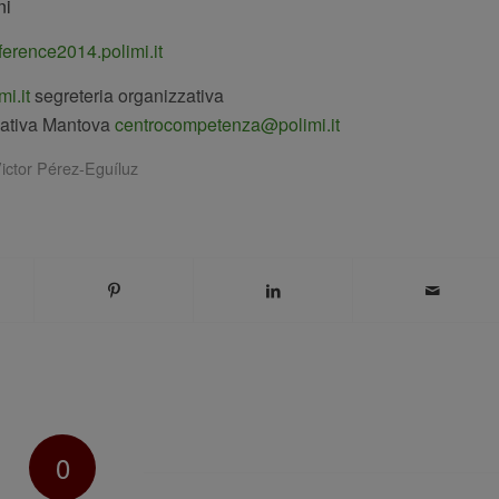
ni
rence2014.polimi.it
i.it
segreteria organizzativa
zativa Mantova
centrocompetenza@polimi.it
ictor Pérez-Eguíluz
0