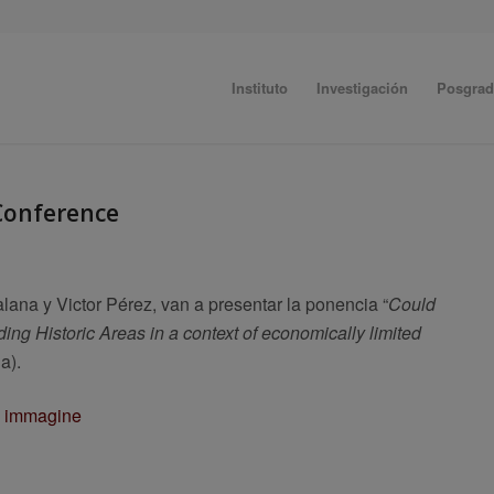
Instituto
Investigación
Posgra
Conference
na y Victor Pérez, van a presentar la ponencia “
Could
ing Historic Areas in a context of economically limited
a).