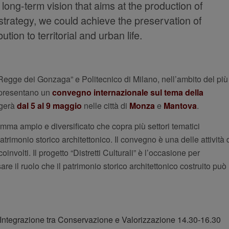
ong-term vision that aims at the production of
strategy, we could achieve the preservation of
ion to territorial and urban life.
 Regge dei Gonzaga” e Politecnico di Milano, nell’ambito del più
, presentano un
convegno internazionale sul tema della
lgerà
dal 5 al 9 maggio
nelle città di
Monza
e
Mantova
.
mma ampio e diversificato che copra più settori tematici
atrimonio storico architettonico. Il convegno è una delle attività 
nvolti. Il progetto “Distretti Culturali” è l’occasione per
re il ruolo che il patrimonio storico architettonico costruito può
Integrazione tra Conservazione e Valorizzazione 14.30-16.30