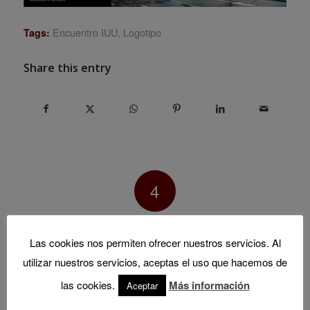
Encuentro IUU
,
Logotipo
Tags:
Share this entry
4
REPLIES
Las cookies nos permiten ofrecer nuestros servicios. Al
Francisco Valverde Díaz de
utilizar nuestros servicios, aceptas el uso que hacemos de
says:
León
2 noviembre, 2016 at 15:00
las cookies.
Más información
Aceptar
Felicidades por esta iniciativa.