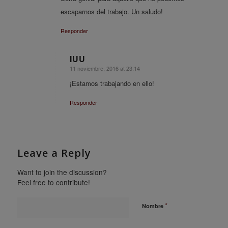
escaparnos del trabajo. Un saludo!
Responder
IUU
11 noviembre, 2016 at 23:14
says:
¡Estamos trabajando en ello!
Responder
Leave a Reply
Want to join the discussion?
Feel free to contribute!
*
Nombre