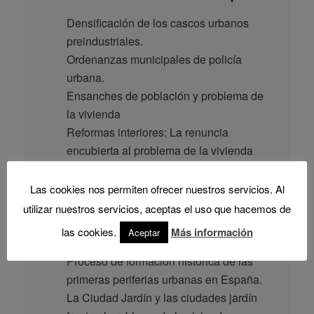
Densificación de los cascos urbanos
preindustriales.
Ordenanzas municipales de policía
urbana.
Ensanches de población y problema de
la vivienda
Reformas interiores: La renuncia
encubierta al problema de la vivienda
El problema de la vivienda en los
Las cookies nos permiten ofrecer nuestros servicios. Al
procesos de producción de las primeras
utilizar nuestros servicios, aceptas el uso que hacemos de
periferias urbanas en España.
las cookies.
Más información
Aceptar
Las primeras perifierias urbanas.
Proceso de formación histórica de las
primeras periferias urbanas en España.
La Ciudad Jardín y las ciudades jardín