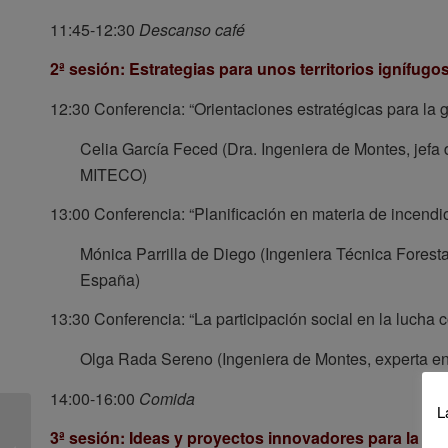
11:45-12:30
Descanso café
2ª sesión: Estrategias para unos territorios ignífugo
12:30 Conferencia: “Orientaciones estratégicas para la 
Celia García Feced (Dra. Ingeniera de Montes, jefa 
MITECO)
13:00 Conferencia: “Planificación en materia de incendio
Mónica Parrilla de Diego (Ingeniera Técnica Fores
España)
13:30 Conferencia: “La participación social en la lucha c
Olga Rada Sereno (Ingeniera de Montes, experta en 
14:00-16:00
Comida
L
Encuentro internacional
3ª sesión: Ideas y proyectos innovadores para la pr
“CONECTADOS: