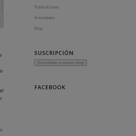
Publicaciones
Actividades
Blog
s
SUSCRIPCIÓN
e
¡Suscríbete a nuestro blog!
to
FACEBOOK
el
r
n