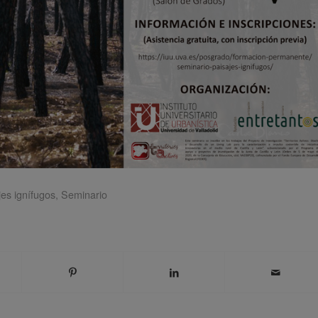
jes ignífugos
,
Seminario