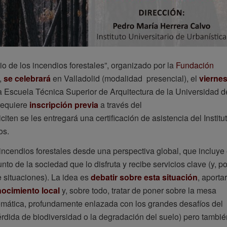
io de los incendios forestales”, organizado por la
Fundación
a,
se celebrará
en Valladolid (modalidad presencial), el
vierne
a Escuela Técnica Superior de Arquitectura de la Universidad d
 requiere
inscripción previa
a través del
iciten se les entregará una certificación de asistencia del Institu
os.
incendios forestales desde una perspectiva global, que incluye 
unto de la sociedad que lo disfruta y recibe servicios clave (y, po
e situaciones). La idea es
debatir sobre esta situación
, aportar
nocimiento local
y, sobre todo, tratar de poner sobre la mesa
lemática, profundamente enlazada con los grandes desafíos del
rdida de biodiversidad o la degradación del suelo) pero tambié