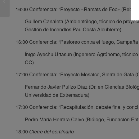
ARQUITECTURA,
16:00 Conferencia: “Proyecto «Ramats de Foc» (Rebañ
PAISAJE Y CINER...
Guillem Canaleta (Ambientólogo, técnico de proyect
Gestión de Incendios Pau Costa Alcubierre)
16:30 Conferencia: “Pastoreo contra el fuego, Campaña
Íñigo Ayechu Urtasun (Ingeniero Agrónomo, técnico
CC)
17:00 Conferencia: “Proyecto Mosaico, Sierra de Gata (
Fernando Javier Pulizo Díaz (Dr. en Ciencias Biológ
Universidad de Extremadura)
17:30 Conferencia: “Recapitulación, debate final y conc
Pedro María Herrara Calvo (Biólogo, Fundación Entre
18:00
Cierre del seminario