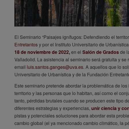
El Seminario “Paisajes ignífugos: Defendiendo el territor
Entretantos
y por el Instituto Universitario de Urbanístic
18 de noviembre de 2022,
en el
Salón de Grados
de l
Valladolid. La asistencia al seminario será gratuita y se
email
luis.santos.ganges@uva.es
. A aquellos que lo sol
Universitario de Urbanística y de la Fundación Entretant
Este seminario pretende abordar la problemática de los 
territorio y las personas que lo habitan, así como el conj
tanto, pérdidas brutales cuando se producen este tipo d
diferentes estrategias y experiencias,
unir ciencia y co
pistas y potenciales soluciones para abordar esta prob
cambio global (el ya mencionado cambio climático, la pé