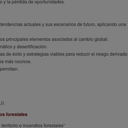
 y la pérdida de oportunidades.
s tendencias actuales y sus escenarios de futuro, aplicando una
y los principales elementos asociados al cambio global:
ático y desertificación.
s de éxito y estrategias viables para reducir el riesgo derivado
tos más nocivos.
 permitan.
U)
ios forestales
territorio e incendios forestales”