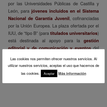
por las Universidades Públicas de Castilla y
León, para
jóvenes incluidos en el Sistema
Nacional de Garantía Juvenil
, cofinanciadas
por la Unión Europea. La plaza ofertada por el
IUU, de “tipo B” (para
titulados universitarios
)
está destinada al apoyo para la
gestión
editorial y de comunicación y eventos
del
Instituto, y el plazo para la presentación de
Las cookies nos permiten ofrecer nuestros servicios. Al
solicitudes
termina el 7 de julio
.
utilizar nuestros servicios, aceptas el uso que hacemos de
Read more
las cookies.
Más información
Aceptar