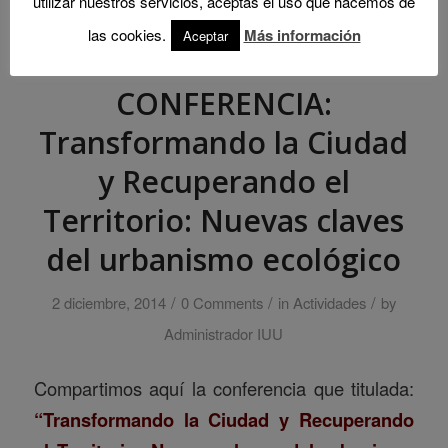
utilizar nuestros servicios, aceptas el uso que hacemos de
las cookies.
Más información
Aceptar
CONFERENCIA:
Transformando la Ciudad
y Recuperando el
Territorio: Nuevas claves
del urbanismo ecológico
/
/
/
2 diciembre, 2014
0 Comments
in
Actividades
by
Administrador IUU
Compartimos aquí la conferencia que titulada:
“Transformando la Ciudad y Recuperando