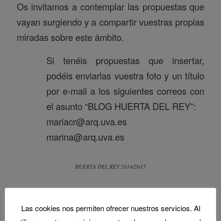
Os invitamos a contemplar las propuestas que
vayan surgiendo y a compartir vuestras propias
miradas sobre este ámbito.
Si tenéis propuestas que insertar,
podéis enviarlas vuestra foto y un título
por e-mail a los siguientes correos con
el asunto “BLOG HUERTA DEL REY”:
mariacr@arq.uva.es
marina@arq.uva.es
HUERTA DEL REY 2014/2015
Las cookies nos permiten ofrecer nuestros servicios. Al