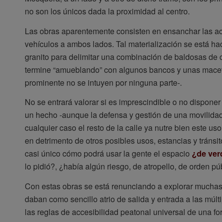
no son los únicos dada la proximidad al centro.
Las obras aparentemente consisten en ensanchar las a
vehículos a ambos lados. Tal materialización se está h
granito para delimitar una combinación de baldosas de
termine “amueblando” con algunos bancos y unas macet
prominente no se intuyen por ninguna parte-.
No se entrará valorar si es imprescindible o no dispone
un hecho -aunque la defensa y gestión de una movilidad 
cualquier caso el resto de la calle ya nutre bien este us
en detrimento de otros posibles usos, estancias y tránsit
casi único cómo podrá usar la gente el espacio
¿de ver
lo pidió?, ¿había algún riesgo, de atropello, de orden p
Con estas obras se está renunciando a explorar muchas
daban como sencillo atrio de salida y entrada a las múl
las reglas de accesibilidad peatonal universal de una f