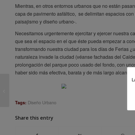
Mientras, en otros entornos urbanos que no están pasand
capa de pavimento asfáltico, se delimitan espacios con
paisajismo y diseño urbano-.
Necesitamos urgentemente ejercitar y ejercer nuestra c
que sea el espacio en el que éste pueda empezar a concr
transformando nuestra ciudad para los días de Ferias ¿
naturaleza invade la ciudad (véanse fachadas del Cald
prolongación del parque poco usado del fondo, con unos
haber sido más efectiva, barata y de más largo alcance 
L
XIV JORNADAS DE ECONOMÍA
CRÍTICA
Diseño Urbano
Tags:
Share this entry