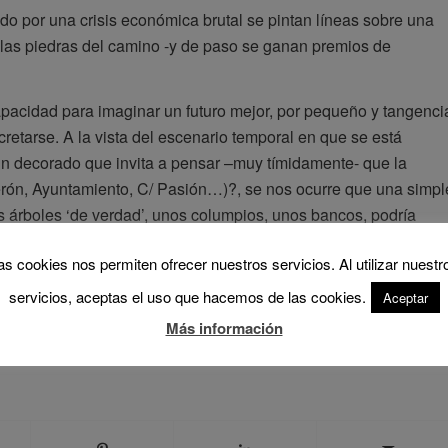
o por una crisis económica brutal se pintan líneas sobre una
 las piedras del camino -y de paso se ganan premios de
apacidad para imaginar un futuro mejor, por pequeño y tangenci
etarse. A la vista del escenario temporal en que se está
un decorado que invita a pensar –muy tímidamente- que la
erón, Ayuntamiento, C/ Pasión…)?, se nos ocurre que una simpl
 árboles ‘de verdad’, unos columpios, unos bancos, podría
que cualquiera de estas dos obras.
as cookies nos permiten ofrecer nuestros servicios. Al utilizar nuestr
servicios, aceptas el uso que hacemos de las cookies.
Aceptar
Más información