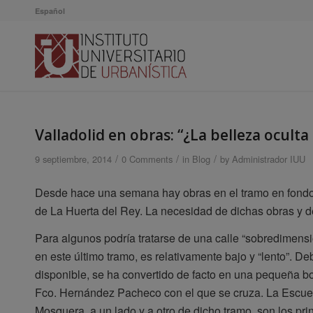
Español
Valladolid en obras: “¿La belleza oculta 
/
/
/
9 septiembre, 2014
0 Comments
in
Blog
by
Administrador IUU
Desde hace una semana hay obras en el tramo en fondo d
de La Huerta del Rey. La necesidad de dichas obras y d
Para algunos podría tratarse de una calle “sobredimensio
en este último tramo, es relativamente bajo y “lento”. De
disponible, se ha convertido de facto en una pequeña b
Fco. Hernández Pacheco con el que se cruza. La Escuela
Mosquera, a un lado y a otro de dicho tramo, son los pr