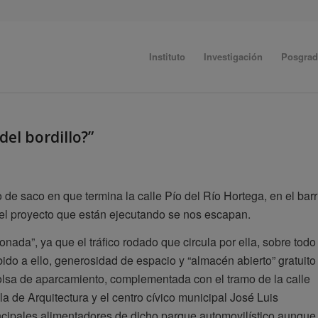
Instituto
Investigación
Posgra
del bordillo?”
e saco en que termina la calle Pío del Río Hortega, en el barr
el proyecto que están ejecutando se nos escapan.
nada”, ya que el tráfico rodado que circula por ella, sobre todo
bido a ello, generosidad de espacio y “almacén abierto” gratuito
olsa de aparcamiento, complementada con el tramo de la calle
 de Arquitectura y el centro cívico municipal José Luis
incipales alimentadores de dicho parque automovilístico aunque