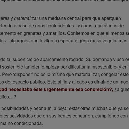
ceras y
materializar
una mediana central para que aparquen
aciendo a base de unos contundentes –y caros- encintados de
 cemento en granates y amarillos. Confiemos en que al menos s
as –alcorques que inviten a esperar alguna masa vegetal más
r de tal superficie de aparcamiento rodado. Su demanda y uso e
sostenible también empieza por dificultar la insostenible- y en
o. Pero ‘disponer’ no es lo mismo que materializar, congelar éste
os del espacio público. Esto al fin y al cabo es dirigir de un mo
dad necesitaba éste urgentemente esa concreción?,
¿algui
úblico…?
 posibilidades y peor aún, a
dejar estar
otras muchas que ya se
tiples actividades que en sus frentes concurren, cumpliendo con
orma no condicionada.