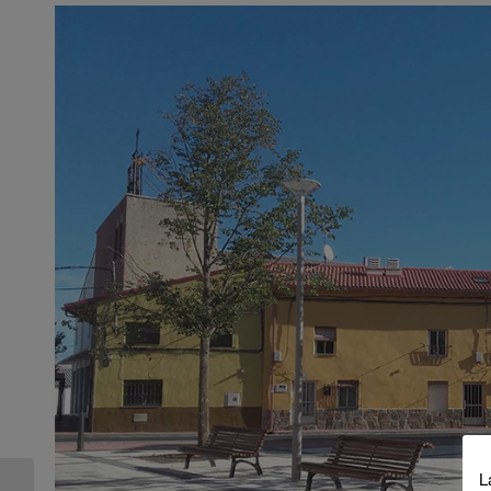
L
Proyecto UrbanHIST: