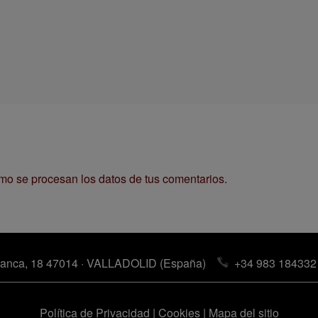
o se procesan los datos de tus comentarios.
anca, 18 47014 · VALLADOLID (España)
+34 983 184332
Política de Privacidad
|
Cookies
|
Mapa del sitio