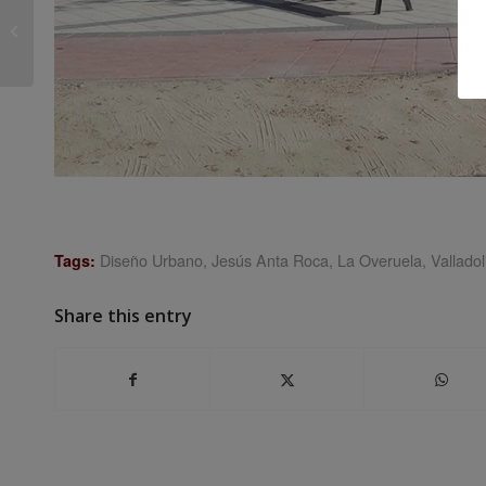
Sexta Network-Wide
Workshop Week en
Estocolmo (Suecia)
Diseño Urbano
,
Jesús Anta Roca
,
La Overuela
,
Valladol
Tags:
Share this entry