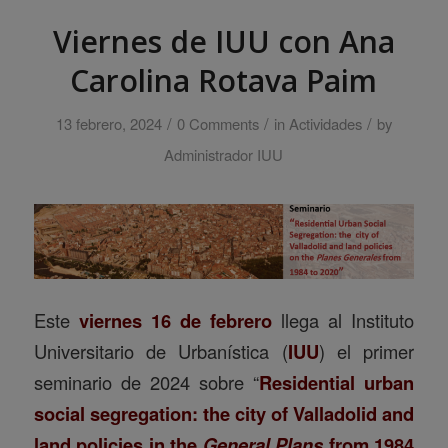
Viernes de IUU con Ana
Carolina Rotava Paim
/
/
/
13 febrero, 2024
0 Comments
in
Actividades
by
Administrador IUU
Este
viernes 16 de febrero
llega al Instituto
Universitario de Urbanística (
IUU
) el primer
seminario de 2024 sobre
“
Residential urban
social segregation: the city of Valladolid and
land policies in the
General Plans
from 1984