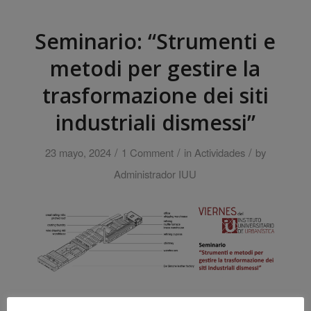
Seminario: “Strumenti e
metodi per gestire la
trasformazione dei siti
industriali dismessi”
/
/
/
23 mayo, 2024
1 Comment
in
Actividades
by
Administrador IUU
El
viernes 31 de mayo
tendrá lugar una nueva