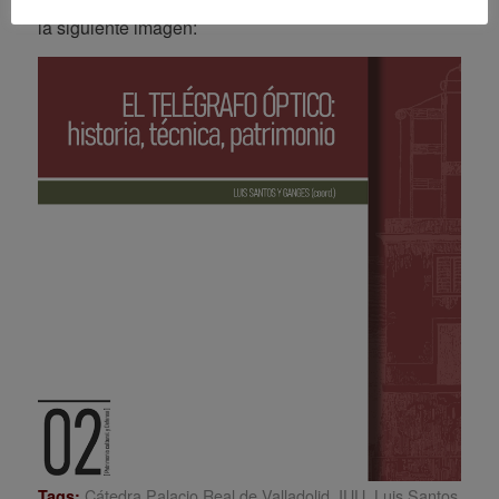
la siguiente imagen:
Cátedra Palacio Real de Valladolid
,
IUU
,
Luis Santos
Tags: